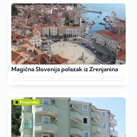
Magična Slovenija polazak iz Zrenjanina
Preporuka