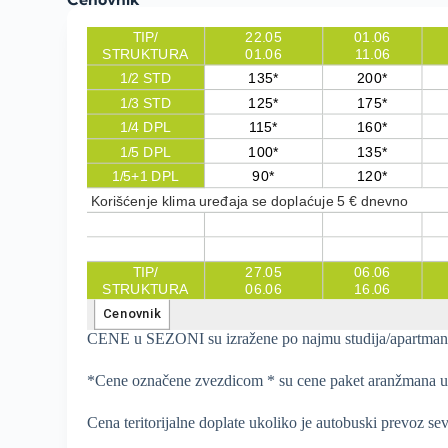
CENE u SEZONI su izražene po najmu studija/apartmana
*Cene označene zvezdicom * su cene paket aranžmana u V
Cena teritorijalne doplate ukoliko je autobuski prevoz se