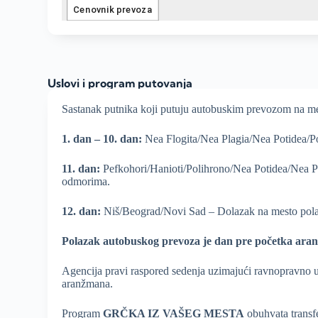
Uslovi i program putovanja
Sastanak putnika koji putuju autobuskim prevozom na me
1. dan – 10. dan:
Nea Flogita/Nea Plagia/Nea Potidea/Pol
11. dan:
Pefkohori/Hanioti/Polihrono/Nea Potidea/Nea P
odmorima.
12. dan:
Niš/Beograd/Novi Sad – Dolazak na mesto pol
Polazak autobuskog prevoza je dan pre po
č
etka aran
Agencija pravi raspored sedenja uzimajući ravnopravno u ob
aranžmana.
Program
GR
Č
KA IZ VAŠEG MESTA
obuhvata transf