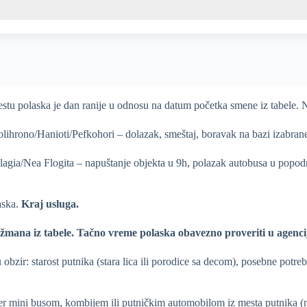
stu polaska je dan ranije u odnosu na datum početka smene iz tabele.
ihrono/Hanioti/Pefkohori – dolazak, smeštaj, boravak na bazi izabrane
lagia/Nea Flogita – napuštanje objekta u 9h, polazak autobusa u popo
aska.
Kraj usluga.
žmana iz tabele. Ta
č
no vreme polaska obavezno proveriti u agenci
zir: starost putnika (stara lica ili porodice sa decom), posebne potrebe
er mini busom, kombijem ili putničkim automobilom iz mesta putnika (m