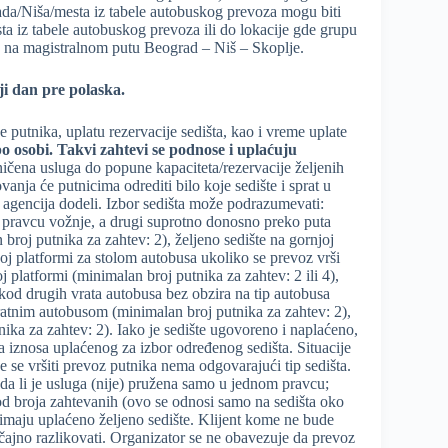
rada/Niša/mesta iz tabele autobuskog prevoza mogu biti
 iz tabele autobuskog prevoza ili do lokacije gde grupu
la na magistralnom putu Beograd – Niš – Skoplje.
ji dan pre polaska.
 putnika, uplatu rezervacije sedišta, kao i vreme uplate
o osobi.
Takvi zahtevi se podnose i upla
ć
uju
ničena usluga do popune kapaciteta/rezervacije željenih
anja će putnicima odrediti bilo koje sedište i sprat u
agencija dodeli. Izbor sedišta može podrazumevati:
 u pravcu vožnje, a drugi suprotno donosno preko puta
roj putnika za zahtev: 2), željeno sedište na gornjoj
oj platformi za stolom autobusa ukoliko se prevoz vrši
platformi (minimalan broj putnika za zahtev: 2 ili 4),
 kod drugih vrata autobusa bez obzira na tip autobusa
pratnim autobusom (minimalan broj putnika za zahtev: 2),
ika za zahtev: 2). Iako je sedište ugovoreno i naplaćeno,
a iznosa uplaćenog za izbor određenog sedišta. Situacije
 se vršiti prevoz putnika nema odgovarajući tip sedišta.
 da li je usluga (nije) pružena samo u jednom pravcu;
 od broja zahtevanih (ovo se odnosi samo na sedišta oko
je imaju uplaćeno željeno sedište. Klijent kome ne bude
čajno razlikovati. Organizator se ne obavezuje da prevoz