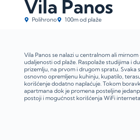
Vila Panos
Polihrono
100m od plaže
Vila Panos se nalazi u centralnom ali mirnom
udaljenosti od plaže. Raspolaže studijima i
prizemlju, na prvom i drugom spratu. Svaka 
osnovno opremljenu kuhinju, kupatilo, terasu,
korišćenje dodatno naplaćuje. Tokom boravka
apartmana dok je promena posteljine jedanp
postoji i mogućnost korišćenja WiFi interneta