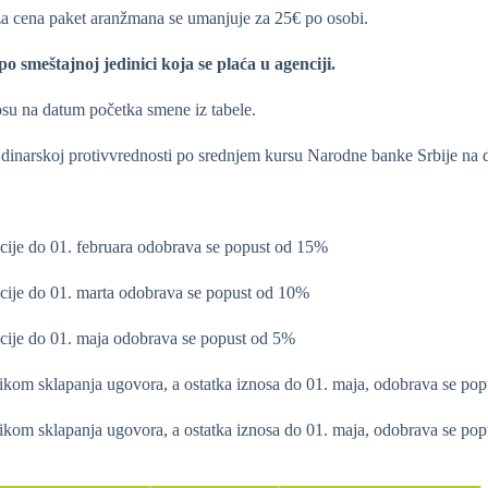
a cena paket aranžmana se umanjuje za 25€ po osobi.
o smeštajnoj jedinici koja se pla
ć
a u agenciji.
su na datum početka smene iz tabele.
 u dinarskoj protivvrednosti po srednjem kursu Narodne banke Srbije na 
cije do 01. februara odobrava se popust od 15%
acije do 01. marta odobrava se popust od 10%
acije do 01. maja odobrava se popust od 5%
kom sklapanja ugovora, a ostatka iznosa do 01. maja, odobrava se po
kom sklapanja ugovora, a ostatka iznosa do 01. maja, odobrava se po