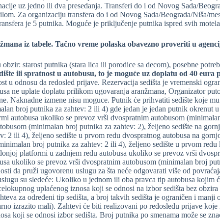
inacije uz jedno ili dva presedanja. Transferi do i od Novog Sada/Beog
lom. Za organizaciju transfera do i od Novog Sada/Beograda/Niša/mesta
transfera je 5 putnika. Moguće je priključenje putnika ispred svih mote
žmana iz tabele. Ta
č
no vreme polaska obavezno proveriti u agenci
zir: starost putnika (stara lica ili porodice sa decom), posebne potrebe
ište ili spratnost u autobusu, to je mogu
ć
e uz doplatu od 40 eura p
st u odnosu da redosled prijave. Rezervacija sedišta je vremenski ogra
obusa ne uplate doplatu prilikom ugovaranja aranžmana, Organizator putov
. Naknadne izmene nisu moguce. Putnik će prihvatiti sedište koje mu 
lan broj putnika za zahtev: 2 ili 4) gde jedan je jedan putnik okrenut
ormi autobusa ukoliko se prevoz vrši dvospratnim autobusom (minimalan b
tobusom (minimalan broj putnika za zahtev: 2), željeno sedište na gornj
2 ili 4), željeno sedište u prvom redu dvospratnog autobusa na gornjoj 
minimalan broj putnika za zahtev: 2 ili 4), željeno sedište u prvom redu
a donjoj platformi u zadnjem redu autobusa ukoliko se prevoz vrši dvos
busa ukoliko se prevoz vrši dvospratnim autobusom (minimalan broj putn
nosti da pruži ugovorenu uslugu za šta neće odgovarati više od povraćaj
lugu su sledeće: Ukoliko u jednom ili oba pravca tip autobusa kojim će
celokupnog uplaćenog iznosa koji se odnosi na izbor sedišta bez obzira
teva za određeni tip sedišta, a broj takvih sedišta je ograničen i manji
varno izrazito mali). Zahtevi će biti realizovani po redosledu prijave ko
osa koji se odnosi izbor sedišta. Broj putnika po smenama može se zna