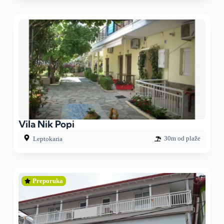
Vila Nik Popi
30m od plaže
Leptokaria
Preporuka