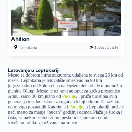
Ahilion
130m od plaže
Leptokaria
Letovanje u Leptokariji
Mesto sa dobrom infrastrukturom, udaljena je svega 26 km od
mesta. Leptokaria je letovalište smešteno na 90 km
jugozapadno od Soluna i na najlepšem delu obale u podnožju
planine Olimp. Mesto je uz novi autoput za grčku prestonicu
Atinu, samo 30 km južno od
Paralije
, i pruža turistima svih
generacija idealne uslove za ugodan letnji odmor. Za razliku
od mnogo poznatijih Katerinija i
Paralije
, u Leptokariji možete
naći mesto za manje “bučan” godišnji odmor. Plaža je široka i
čista, sa mekim zlatno-žutim peskom i šljunkom i nudi
savršenu priliku za uživanje na suncu.