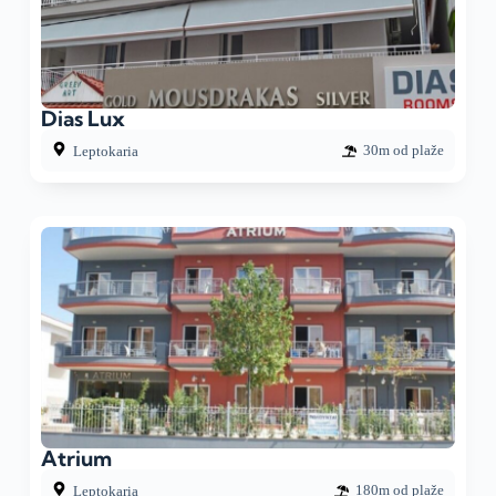
Dias Lux
30m od plaže
Leptokaria
Atrium
180m od plaže
Leptokaria