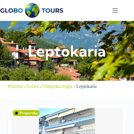
Leptokaria
Početna
-
Grčka
-
Olimpska regija
-
Leptokaria
Preporuka