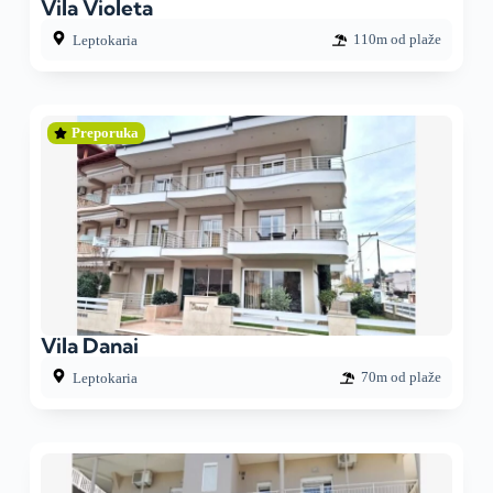
Vila Violeta
110m od plaže
Leptokaria
Preporuka
Vila Danai
70m od plaže
Leptokaria