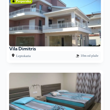
Preporuka
Vila Dimitris
10m od plaže
Leptokaria