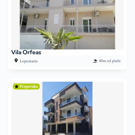
Vila Orfeas
40m od plaže
Leptokaria
Preporuka