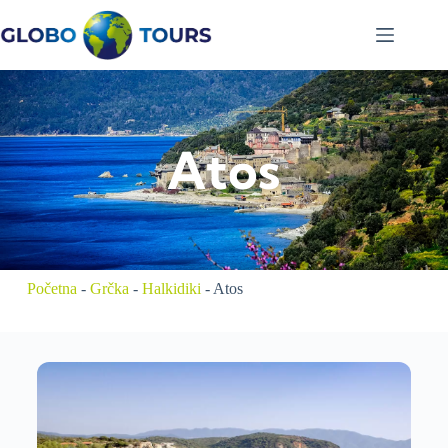
Atos
Početna
-
Grčka
-
Halkidiki
-
Atos