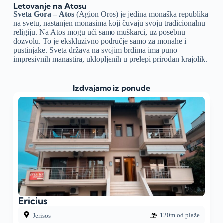
Letovanje na Atosu
Sveta Gora – Atos
(Agion Oros) je jedina monaška republika
na svetu, nastanjen monasima koji čuvaju svoju tradicionalnu
religiju. Na Atos mogu ući samo muškarci, uz posebnu
dozvolu. To je ekskluzivno područje samo za monahe i
pustinjake. Sveta država na svojim brdima ima puno
impresivnih manastira, uklopljenih u prelepi prirodan krajolik.
Izdvajamo iz ponude
Ericius
120m od plaže
Jerisos