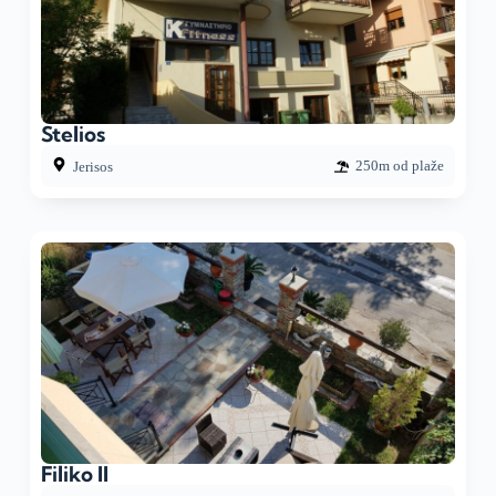
Stelios
250m od plaže
Jerisos
Filiko II