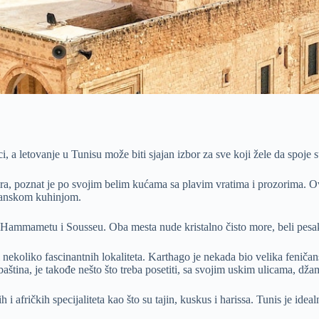
i, a letovanje u Tunisu može biti sjajan izbor za sve koji žele da spoje su
ra, poznat je po svojim belim kućama sa plavim vratima i prozorima. O
ižanskom kuhinjom.
 Hammametu i Sousseu. Oba mesta nude kristalno čisto more, beli pesak 
i nekoliko fascinantnih lokaliteta. Karthago je nekada bio velika feničan
tina, je takođe nešto što treba posetiti, sa svojim uskim ulicama, dža
 afričkih specijaliteta kao što su tajin, kuskus i harissa. Tunis je idea