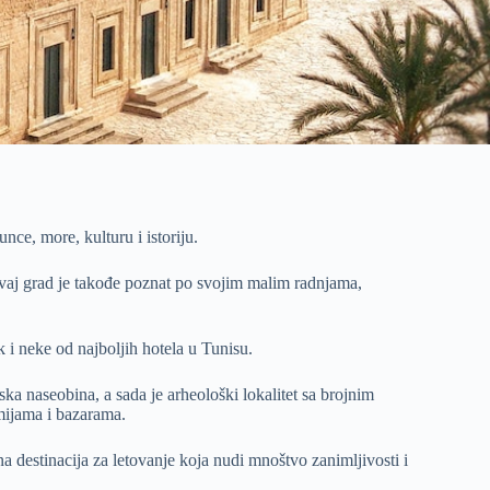
nce, more, kulturu i istoriju.
vaj grad je takođe poznat po svojim malim radnjama,
i neke od najboljih hotela u Tunisu.
ska naseobina, a sada je arheološki lokalitet sa brojnim
mijama i bazarama.
lna destinacija za letovanje koja nudi mnoštvo zanimljivosti i