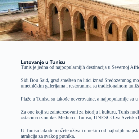
Letovanje u Tunisu
Tunis je jedna od najpopularnijih destinacija u Severnoj Afric
Sidi Bou Said, grad smešten na litici iznad Sredozemnog mo
umetničkim galerijama i restoranima sa tradicionalnom tun
Plaže u Tunisu su takođe neverovatne, a najpopularnije su u
Za one koji su zainteresovani za istoriju i kulturu, Tunis nud
ostacima iz antike. Medina u Tunisu, UNESCO-va Svetska baš
U Tunisu takođe možete uživati u nekim od najboljih arapskih i
atrakcija za svakog putnika.