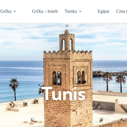
Grčka
Grčka – hoteli
Turska
Egipat
Crna 
Tunis